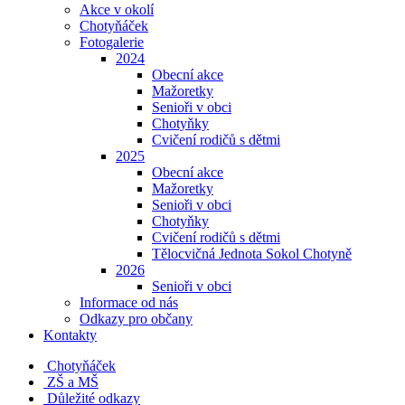
Akce v okolí
Chotyňáček
Fotogalerie
2024
Obecní akce
Mažoretky
Senioři v obci
Chotyňky
Cvičení rodičů s dětmi
2025
Obecní akce
Mažoretky
Senioři v obci
Chotyňky
Cvičení rodičů s dětmi
Tělocvičná Jednota Sokol Chotyně
2026
Senioři v obci
Informace od nás
Odkazy pro občany
Kontakty
Chotyňáček
ZŠ a MŠ
Důležité odkazy