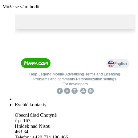
Může se vám hodit
Rychlé kontakty
Obecní úřad Chotyně
č.p. 163
Hrádek nad Nisou
463 34
Telefon: +420 724 186 466