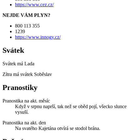
https://www.cez.cz/
NEJDE VÁM PLYN?
800 113 355
1239
https://www.innogy.cz/
Svátek
Svátek má
Lada
Zítra má svátek
Soběslav
Pranostiky
Pranostika na akt. měsíc
Když v srpnu naprší, tak než se oběd pojí, všecko slunce
vysuší.
Pranostika na akt. den
Na svatého Kajetána otvírá se stodol brána.