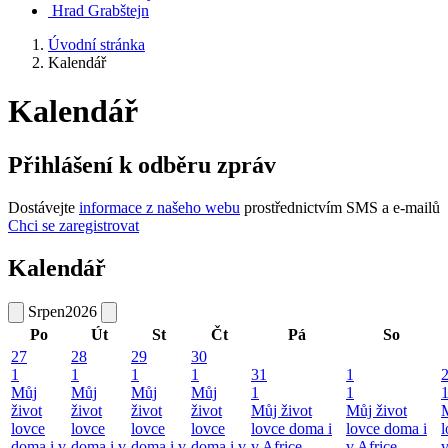
Hrad Grabštejn
Úvodní stránka
Kalendář
Kalendář
Přihlášení k odběru zpráv
Dostávejte
informace z našeho webu
prostřednictvím SMS a e-mailů
Chci se zaregistrovat
Kalendář
Srpen
2026
Po
Út
St
Čt
Pá
So
27
28
29
30
1
1
1
1
31
1
Můj
Můj
Můj
Můj
1
1
život
život
život
život
Můj život
Můj život
M
lovce
lovce
lovce
lovce
lovce doma i
lovce doma i
l
doma i v
doma i v
doma i v
doma i v
v Africe-
v Africe-
v