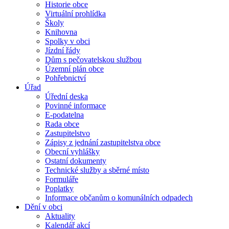
Historie obce
Virtuální prohlídka
Školy
Knihovna
Spolky v obci
Jízdní řády
Dům s pečovatelskou službou
Územní plán obce
Pohřebnictví
Úřad
Úřední deska
Povinné informace
E-podatelna
Rada obce
Zastupitelstvo
Zápisy z jednání zastupitelstva obce
Obecní vyhlášky
Ostatní dokumenty
Technické služby a sběrné místo
Formuláře
Poplatky
Informace občanům o komunálních odpadech
Dění v obci
Aktuality
Kalendář akcí