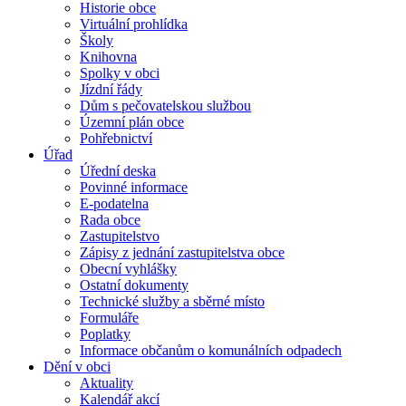
Historie obce
Virtuální prohlídka
Školy
Knihovna
Spolky v obci
Jízdní řády
Dům s pečovatelskou službou
Územní plán obce
Pohřebnictví
Úřad
Úřední deska
Povinné informace
E-podatelna
Rada obce
Zastupitelstvo
Zápisy z jednání zastupitelstva obce
Obecní vyhlášky
Ostatní dokumenty
Technické služby a sběrné místo
Formuláře
Poplatky
Informace občanům o komunálních odpadech
Dění v obci
Aktuality
Kalendář akcí