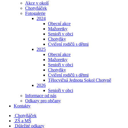
Akce v okolí
Chotyňáček
Fotogalerie
2024
Obecní akce
Mažoretky
Senioři v obci
Chotyňky
Cvičení rodičů s dětmi
2025
Obecní akce
Mažoretky
Senioři v obci
Chotyňky
Cvičení rodičů s dětmi
Tělocvičná Jednota Sokol Chotyně
2026
Senioři v obci
Informace od nás
Odkazy pro občany
Kontakty
Chotyňáček
ZŠ a MŠ
Důležité odkazy