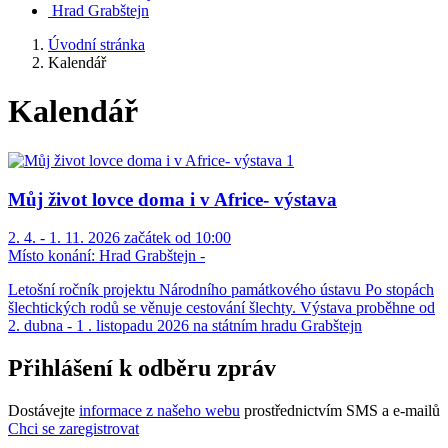
Hrad Grabštejn
Úvodní stránka
Kalendář
Kalendář
Můj život lovce doma i v Africe- výstava
2. 4. - 1. 11. 2026 začátek od 10:00
Místo konání:
Hrad Grabštejn -
Letošní ročník projektu Národního památkového ústavu Po stopách
šlechtických rodů se věnuje cestování šlechty. Výstava proběhne od
2. dubna - 1 . listopadu 2026 na státním hradu Grabštejn
Přihlášení k odběru zpráv
Dostávejte
informace z našeho webu
prostřednictvím SMS a e-mailů
Chci se zaregistrovat