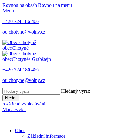
Rovnou na obsah
Rovnou na menu
Menu
+420 724 186 466
ou.chotyne@volny.cz
obec
Chotyně
obec
Chotyně
a Grabštejn
+420 724 186 466
ou.chotyne@volny.cz
Hledaný výraz
Hledat
rozšířené vyhledávání
Mapa webu
Obec
Základní informace