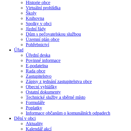
Historie obce
Virtuální prohlídka
Školy
Knihovna
Spolky v obci
Jízdní řády
Dům s pečovatelskou službou
Územní plán obce
Pohřebnictví
Úřad
Úřední deska
Povinné informace
E-podatelna
Rada obce
Zastupitelstvo
Zápisy z jednání zastupitelstva obce
Obecní vyhlášky
Ostatní dokumenty
Technické služby a sběrné místo
Formuláře
Poplatky
Informace občanům o komunálních odpadech
Dění v obci
Aktuality
Kalendář akcí