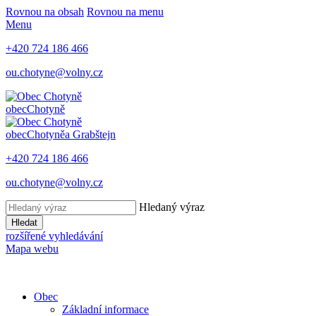
Rovnou na obsah
Rovnou na menu
Menu
+420 724 186 466
ou.chotyne@volny.cz
obec
Chotyně
obec
Chotyně
a Grabštejn
+420 724 186 466
ou.chotyne@volny.cz
Hledaný výraz
Hledat
rozšířené vyhledávání
Mapa webu
Obec
Základní informace