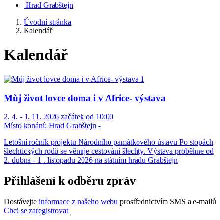
Hrad Grabštejn
Úvodní stránka
Kalendář
Kalendář
Můj život lovce doma i v Africe- výstava
2. 4. - 1. 11. 2026 začátek od 10:00
Místo konání:
Hrad Grabštejn -
Letošní ročník projektu Národního památkového ústavu Po stopách
šlechtických rodů se věnuje cestování šlechty. Výstava proběhne od
2. dubna - 1 . listopadu 2026 na státním hradu Grabštejn
Přihlášení k odběru zpráv
Dostávejte
informace z našeho webu
prostřednictvím SMS a e-mailů
Chci se zaregistrovat