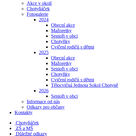
Akce v okolí
Chotyňáček
Fotogalerie
2024
Obecní akce
Mažoretky
Senioři v obci
Chotyňky
Cvičení rodičů s dětmi
2025
Obecní akce
Mažoretky
Senioři v obci
Chotyňky
Cvičení rodičů s dětmi
Tělocvičná Jednota Sokol Chotyně
2026
Senioři v obci
Informace od nás
Odkazy pro občany
Kontakty
Chotyňáček
ZŠ a MŠ
Důležité odkazy