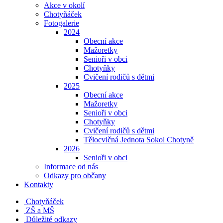
Akce v okolí
Chotyňáček
Fotogalerie
2024
Obecní akce
Mažoretky
Senioři v obci
Chotyňky
Cvičení rodičů s dětmi
2025
Obecní akce
Mažoretky
Senioři v obci
Chotyňky
Cvičení rodičů s dětmi
Tělocvičná Jednota Sokol Chotyně
2026
Senioři v obci
Informace od nás
Odkazy pro občany
Kontakty
Chotyňáček
ZŠ a MŠ
Důležité odkazy