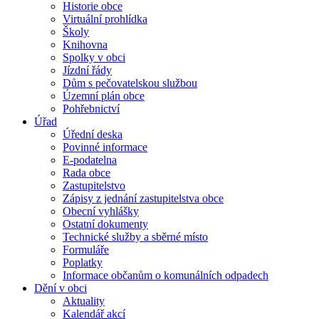
Historie obce
Virtuální prohlídka
Školy
Knihovna
Spolky v obci
Jízdní řády
Dům s pečovatelskou službou
Územní plán obce
Pohřebnictví
Úřad
Úřední deska
Povinné informace
E-podatelna
Rada obce
Zastupitelstvo
Zápisy z jednání zastupitelstva obce
Obecní vyhlášky
Ostatní dokumenty
Technické služby a sběrné místo
Formuláře
Poplatky
Informace občanům o komunálních odpadech
Dění v obci
Aktuality
Kalendář akcí