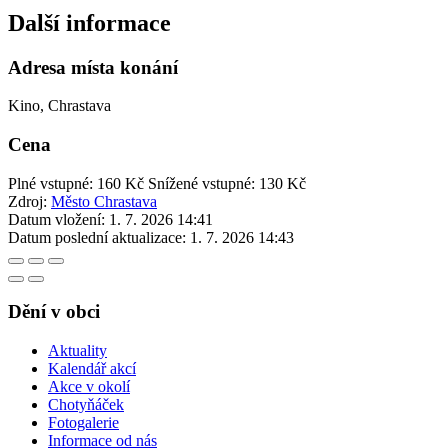
Další informace
Adresa místa konání
Kino, Chrastava
Cena
Plné vstupné: 160 Kč
Snížené vstupné: 130 Kč
Zdroj:
Město Chrastava
Datum vložení:
1. 7. 2026 14:41
Datum poslední aktualizace:
1. 7. 2026 14:43
Dění v obci
Aktuality
Kalendář akcí
Akce v okolí
Chotyňáček
Fotogalerie
Informace od nás