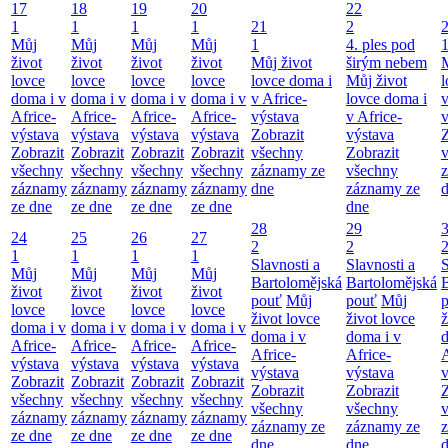
17
18
19
20
22
1
1
1
1
21
2
Můj
Můj
Můj
Můj
1
4. ples pod
život
život
život
život
Můj život
širým nebem
M
lovce
lovce
lovce
lovce
lovce doma i
Můj život
l
doma i v
doma i v
doma i v
doma i v
v Africe-
lovce doma i
v
Africe-
Africe-
Africe-
Africe-
výstava
v Africe-
v
výstava
výstava
výstava
výstava
Zobrazit
výstava
Z
Zobrazit
Zobrazit
Zobrazit
Zobrazit
všechny
Zobrazit
všechny
všechny
všechny
všechny
záznamy ze
všechny
záznamy
záznamy
záznamy
záznamy
dne
záznamy ze
ze dne
ze dne
ze dne
ze dne
dne
28
29
24
25
26
27
2
2
1
1
1
1
Slavnosti a
Slavnosti a
S
Můj
Můj
Můj
Můj
Bartolomějská
Bartolomějská
B
život
život
život
život
pouť
Můj
pouť
Můj
lovce
lovce
lovce
lovce
život lovce
život lovce
ž
doma i v
doma i v
doma i v
doma i v
doma i v
doma i v
d
Africe-
Africe-
Africe-
Africe-
Africe-
Africe-
A
výstava
výstava
výstava
výstava
výstava
výstava
v
Zobrazit
Zobrazit
Zobrazit
Zobrazit
Zobrazit
Zobrazit
Z
všechny
všechny
všechny
všechny
všechny
všechny
záznamy
záznamy
záznamy
záznamy
záznamy ze
záznamy ze
ze dne
ze dne
ze dne
ze dne
dne
dne