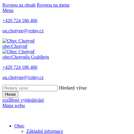
Rovnou na obsah
Rovnou na menu
Menu
+420 724 186 466
ou.chotyne@volny.cz
obec
Chotyně
obec
Chotyně
a Grabštejn
+420 724 186 466
ou.chotyne@volny.cz
Hledaný výraz
Hledat
rozšířené vyhledávání
Mapa webu
Obec
Základní informace