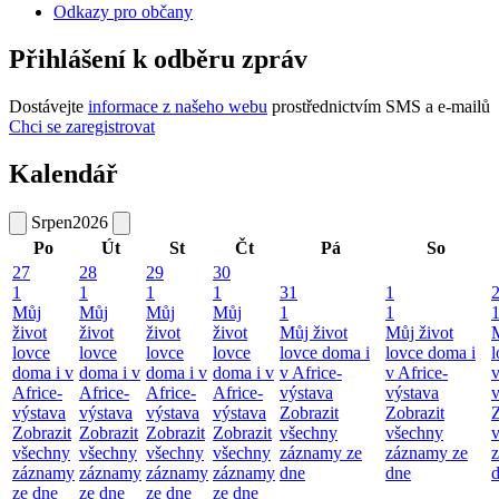
Odkazy pro občany
Přihlášení k odběru zpráv
Dostávejte
informace z našeho webu
prostřednictvím SMS a e-mailů
Chci se zaregistrovat
Kalendář
Srpen
2026
Po
Út
St
Čt
Pá
So
27
28
29
30
1
1
1
1
31
1
Můj
Můj
Můj
Můj
1
1
život
život
život
život
Můj život
Můj život
M
lovce
lovce
lovce
lovce
lovce doma i
lovce doma i
l
doma i v
doma i v
doma i v
doma i v
v Africe-
v Africe-
v
Africe-
Africe-
Africe-
Africe-
výstava
výstava
v
výstava
výstava
výstava
výstava
Zobrazit
Zobrazit
Z
Zobrazit
Zobrazit
Zobrazit
Zobrazit
všechny
všechny
všechny
všechny
všechny
všechny
záznamy ze
záznamy ze
záznamy
záznamy
záznamy
záznamy
dne
dne
ze dne
ze dne
ze dne
ze dne