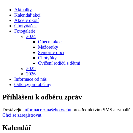
Aktuality
Kalendář akcí
Akce v okolí
Chotyňáček
Fotogalerie
2024
Obecní akce
Mažoretky
Senioři v obci
Chotyňky
Cvičení rodičů s dětmi
2025
2026
Informace od nás
Odkazy pro občany
Přihlášení k odběru zpráv
Dostávejte
informace z našeho webu
prostřednictvím SMS a e-mailů
Chci se zaregistrovat
Kalendář