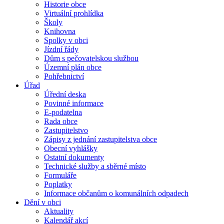
Historie obce
Virtuální prohlídka
Školy
Knihovna
Spolky v obci
Jízdní řády
Dům s pečovatelskou službou
Územní plán obce
Pohřebnictví
Úřad
Úřední deska
Povinné informace
E-podatelna
Rada obce
Zastupitelstvo
Zápisy z jednání zastupitelstva obce
Obecní vyhlášky
Ostatní dokumenty
Technické služby a sběrné místo
Formuláře
Poplatky
Informace občanům o komunálních odpadech
Dění v obci
Aktuality
Kalendář akcí