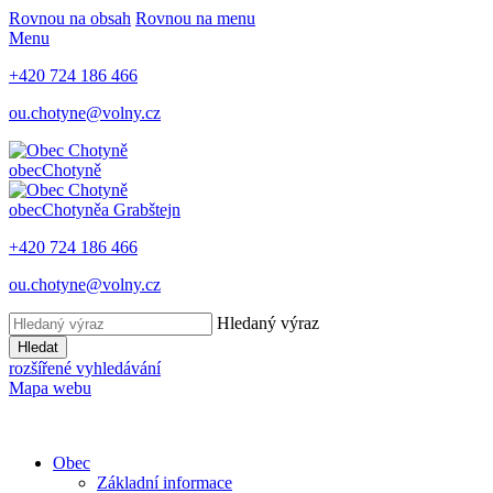
Rovnou na obsah
Rovnou na menu
Menu
+420 724 186 466
ou.chotyne@volny.cz
obec
Chotyně
obec
Chotyně
a Grabštejn
+420 724 186 466
ou.chotyne@volny.cz
Hledaný výraz
Hledat
rozšířené vyhledávání
Mapa webu
Obec
Základní informace