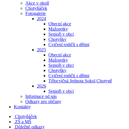
Akce v okolí
Chotyňáček
Fotogalerie
2024
Obecní akce
Mažoretky
Senioři v obci
Chotyňky
Cvičení rodičů s dětmi
2025
Obecní akce
Mažoretky
Senioři v obci
Chotyňky
Cvičení rodičů s dětmi
Tělocvičná Jednota Sokol Chotyně
2026
Senioři v obci
Informace od nás
Odkazy pro občany
Kontakty
Chotyňáček
ZŠ a MŠ
Důležité odkazy