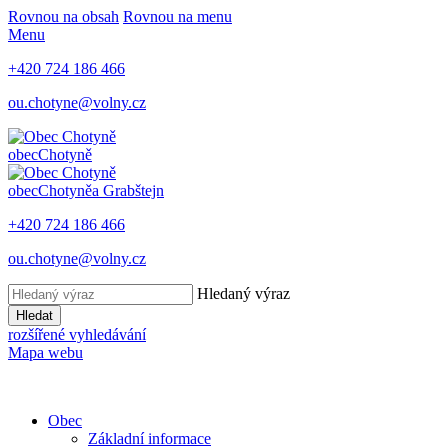
Rovnou na obsah
Rovnou na menu
Menu
+420 724 186 466
ou.chotyne@volny.cz
obec
Chotyně
obec
Chotyně
a Grabštejn
+420 724 186 466
ou.chotyne@volny.cz
Hledaný výraz
Hledat
rozšířené vyhledávání
Mapa webu
Obec
Základní informace