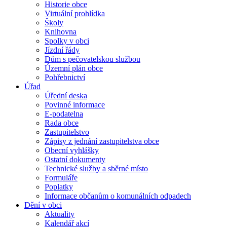
Historie obce
Virtuální prohlídka
Školy
Knihovna
Spolky v obci
Jízdní řády
Dům s pečovatelskou službou
Územní plán obce
Pohřebnictví
Úřad
Úřední deska
Povinné informace
E-podatelna
Rada obce
Zastupitelstvo
Zápisy z jednání zastupitelstva obce
Obecní vyhlášky
Ostatní dokumenty
Technické služby a sběrné místo
Formuláře
Poplatky
Informace občanům o komunálních odpadech
Dění v obci
Aktuality
Kalendář akcí