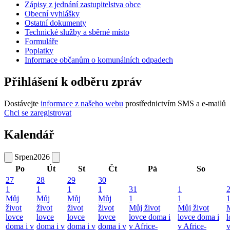
Zápisy z jednání zastupitelstva obce
Obecní vyhlášky
Ostatní dokumenty
Technické služby a sběrné místo
Formuláře
Poplatky
Informace občanům o komunálních odpadech
Přihlášení k odběru zpráv
Dostávejte
informace z našeho webu
prostřednictvím SMS a e-mailů
Chci se zaregistrovat
Kalendář
Srpen
2026
Po
Út
St
Čt
Pá
So
27
28
29
30
1
1
1
1
31
1
Můj
Můj
Můj
Můj
1
1
život
život
život
život
Můj život
Můj život
M
lovce
lovce
lovce
lovce
lovce doma i
lovce doma i
l
doma i v
doma i v
doma i v
doma i v
v Africe-
v Africe-
v