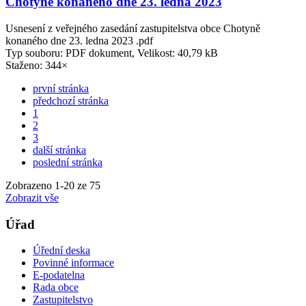
Chotyně konaného dne 23. ledna 2023
Usnesení z veřejného zasedání zastupitelstva obce Chotyně
konaného dne 23. ledna 2023 .pdf
Typ souboru: PDF dokument, Velikost: 40,79 kB
Staženo: 344×
první stránka
předchozí stránka
1
2
3
další stránka
poslední stránka
Zobrazeno
1
-
20
ze 75
Zobrazit vše
Úřad
Úřední deska
Povinné informace
E-podatelna
Rada obce
Zastupitelstvo