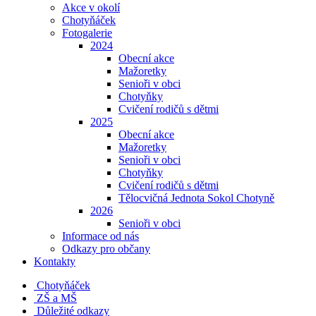
Akce v okolí
Chotyňáček
Fotogalerie
2024
Obecní akce
Mažoretky
Senioři v obci
Chotyňky
Cvičení rodičů s dětmi
2025
Obecní akce
Mažoretky
Senioři v obci
Chotyňky
Cvičení rodičů s dětmi
Tělocvičná Jednota Sokol Chotyně
2026
Senioři v obci
Informace od nás
Odkazy pro občany
Kontakty
Chotyňáček
ZŠ a MŠ
Důležité odkazy