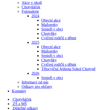
Akce v okolí
Chotyňáček
Fotogalerie
2024
Obecní akce
Mažoretky
Senioři v obci
Chotyňky
Cvičení rodičů s dětmi
2025
Obecní akce
Mažoretky
Senioři v obci
Chotyňky
Cvičení rodičů s dětmi
Tělocvičná Jednota Sokol Chotyně
2026
Senioři v obci
Informace od nás
Odkazy pro občany
Kontakty
Chotyňáček
ZŠ a MŠ
Důležité odkazy