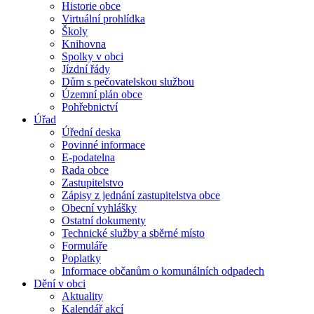
Historie obce
Virtuální prohlídka
Školy
Knihovna
Spolky v obci
Jízdní řády
Dům s pečovatelskou službou
Územní plán obce
Pohřebnictví
Úřad
Úřední deska
Povinné informace
E-podatelna
Rada obce
Zastupitelstvo
Zápisy z jednání zastupitelstva obce
Obecní vyhlášky
Ostatní dokumenty
Technické služby a sběrné místo
Formuláře
Poplatky
Informace občanům o komunálních odpadech
Dění v obci
Aktuality
Kalendář akcí