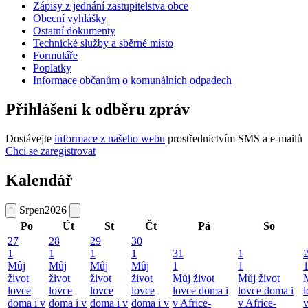
Zápisy z jednání zastupitelstva obce
Obecní vyhlášky
Ostatní dokumenty
Technické služby a sběrné místo
Formuláře
Poplatky
Informace občanům o komunálních odpadech
Přihlášení k odběru zpráv
Dostávejte
informace z našeho webu
prostřednictvím SMS a e-mailů
Chci se zaregistrovat
Kalendář
Srpen
2026
Po
Út
St
Čt
Pá
So
27
28
29
30
1
1
1
1
31
1
Můj
Můj
Můj
Můj
1
1
život
život
život
život
Můj život
Můj život
M
lovce
lovce
lovce
lovce
lovce doma i
lovce doma i
l
doma i v
doma i v
doma i v
doma i v
v Africe-
v Africe-
v