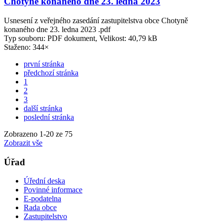
Chotyně konaného dne 23. ledna 2023
Usnesení z veřejného zasedání zastupitelstva obce Chotyně
konaného dne 23. ledna 2023 .pdf
Typ souboru: PDF dokument, Velikost: 40,79 kB
Staženo: 344×
první stránka
předchozí stránka
1
2
3
další stránka
poslední stránka
Zobrazeno
1
-
20
ze 75
Zobrazit vše
Úřad
Úřední deska
Povinné informace
E-podatelna
Rada obce
Zastupitelstvo