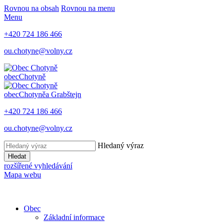
Rovnou na obsah
Rovnou na menu
Menu
+420 724 186 466
ou.chotyne@volny.cz
obec
Chotyně
obec
Chotyně
a Grabštejn
+420 724 186 466
ou.chotyne@volny.cz
Hledaný výraz
Hledat
rozšířené vyhledávání
Mapa webu
Obec
Základní informace