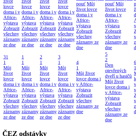
život
život
život
život
pouť
Můj
pouť
Můj
lovce
lovce
lovce
lovce
život lovce
život lovce
ž
doma i v
doma i v
doma i v
doma i v
doma i v
doma i v
d
Africe-
Africe-
Africe-
Africe-
Africe-
Africe-
A
výstava
výstava
výstava
výstava
výstava
výstava
v
Zobrazit
Zobrazit
Zobrazit
Zobrazit
Zobrazit
Zobrazit
Z
všechny
všechny
všechny
všechny
všechny
všechny
záznamy
záznamy
záznamy
záznamy
záznamy ze
záznamy ze
ze dne
ze dne
ze dne
ze dne
dne
dne
5
31
1
2
3
2
1
1
1
1
4
Den
Můj
Můj
Můj
Můj
1
otevřených
život
život
život
život
Můj život
M
dveří u hasičů
lovce
lovce
lovce
lovce
lovce doma i
l
Můj život
doma i v
doma i v
doma i v
doma i v
v Africe-
v
lovce doma i
Africe-
Africe-
Africe-
Africe-
výstava
v
v Africe-
výstava
výstava
výstava
výstava
Zobrazit
Z
výstava
Zobrazit
Zobrazit
Zobrazit
Zobrazit
všechny
Zobrazit
všechny
všechny
všechny
všechny
záznamy ze
všechny
záznamy
záznamy
záznamy
záznamy
dne
záznamy ze
ze dne
ze dne
ze dne
ze dne
dne
ČEZ odstávky