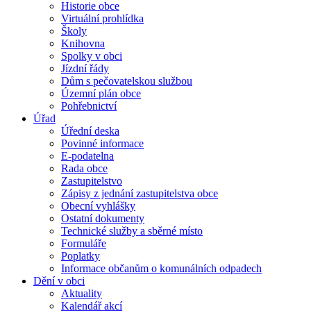
Historie obce
Virtuální prohlídka
Školy
Knihovna
Spolky v obci
Jízdní řády
Dům s pečovatelskou službou
Územní plán obce
Pohřebnictví
Úřad
Úřední deska
Povinné informace
E-podatelna
Rada obce
Zastupitelstvo
Zápisy z jednání zastupitelstva obce
Obecní vyhlášky
Ostatní dokumenty
Technické služby a sběrné místo
Formuláře
Poplatky
Informace občanům o komunálních odpadech
Dění v obci
Aktuality
Kalendář akcí