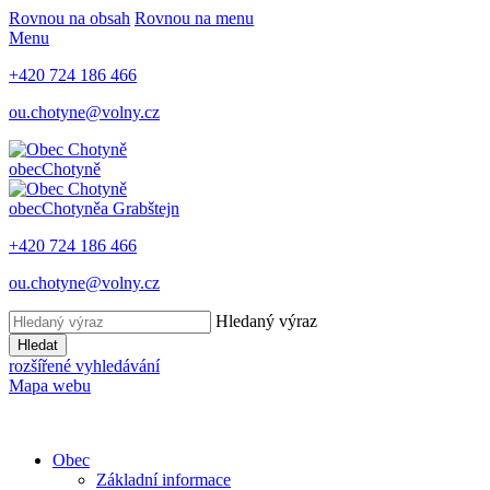
Rovnou na obsah
Rovnou na menu
Menu
+420 724 186 466
ou.chotyne@volny.cz
obec
Chotyně
obec
Chotyně
a Grabštejn
+420 724 186 466
ou.chotyne@volny.cz
Hledaný výraz
Hledat
rozšířené vyhledávání
Mapa webu
Obec
Základní informace