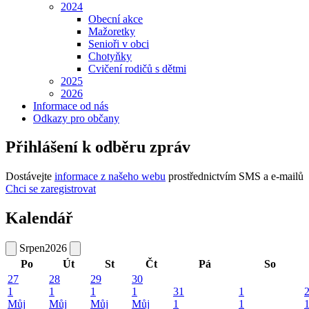
2024
Obecní akce
Mažoretky
Senioři v obci
Chotyňky
Cvičení rodičů s dětmi
2025
2026
Informace od nás
Odkazy pro občany
Přihlášení k odběru zpráv
Dostávejte
informace z našeho webu
prostřednictvím SMS a e-mailů
Chci se zaregistrovat
Kalendář
Srpen
2026
Po
Út
St
Čt
Pá
So
27
28
29
30
1
1
1
1
31
1
Můj
Můj
Můj
Můj
1
1