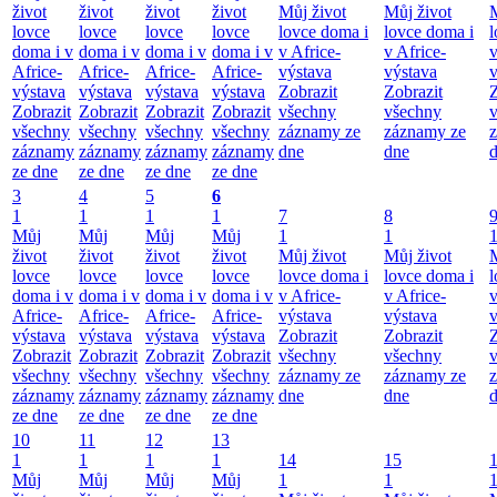
život
život
život
život
Můj život
Můj život
M
lovce
lovce
lovce
lovce
lovce doma i
lovce doma i
l
doma i v
doma i v
doma i v
doma i v
v Africe-
v Africe-
v
Africe-
Africe-
Africe-
Africe-
výstava
výstava
v
výstava
výstava
výstava
výstava
Zobrazit
Zobrazit
Z
Zobrazit
Zobrazit
Zobrazit
Zobrazit
všechny
všechny
všechny
všechny
všechny
všechny
záznamy ze
záznamy ze
záznamy
záznamy
záznamy
záznamy
dne
dne
ze dne
ze dne
ze dne
ze dne
3
4
5
6
1
1
1
1
7
8
Můj
Můj
Můj
Můj
1
1
život
život
život
život
Můj život
Můj život
M
lovce
lovce
lovce
lovce
lovce doma i
lovce doma i
l
doma i v
doma i v
doma i v
doma i v
v Africe-
v Africe-
v
Africe-
Africe-
Africe-
Africe-
výstava
výstava
v
výstava
výstava
výstava
výstava
Zobrazit
Zobrazit
Z
Zobrazit
Zobrazit
Zobrazit
Zobrazit
všechny
všechny
všechny
všechny
všechny
všechny
záznamy ze
záznamy ze
záznamy
záznamy
záznamy
záznamy
dne
dne
ze dne
ze dne
ze dne
ze dne
10
11
12
13
1
1
1
1
14
15
Můj
Můj
Můj
Můj
1
1