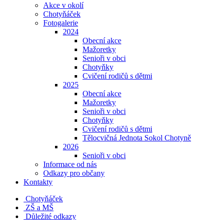
Akce v okolí
Chotyňáček
Fotogalerie
2024
Obecní akce
Mažoretky
Senioři v obci
Chotyňky
Cvičení rodičů s dětmi
2025
Obecní akce
Mažoretky
Senioři v obci
Chotyňky
Cvičení rodičů s dětmi
Tělocvičná Jednota Sokol Chotyně
2026
Senioři v obci
Informace od nás
Odkazy pro občany
Kontakty
Chotyňáček
ZŠ a MŠ
Důležité odkazy