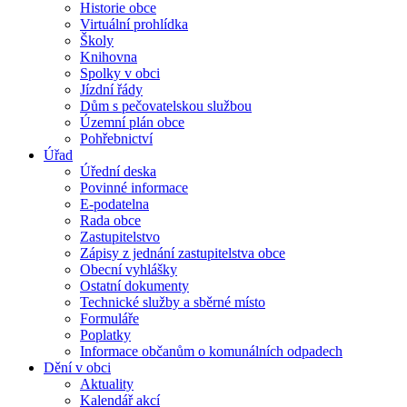
Historie obce
Virtuální prohlídka
Školy
Knihovna
Spolky v obci
Jízdní řády
Dům s pečovatelskou službou
Územní plán obce
Pohřebnictví
Úřad
Úřední deska
Povinné informace
E-podatelna
Rada obce
Zastupitelstvo
Zápisy z jednání zastupitelstva obce
Obecní vyhlášky
Ostatní dokumenty
Technické služby a sběrné místo
Formuláře
Poplatky
Informace občanům o komunálních odpadech
Dění v obci
Aktuality
Kalendář akcí