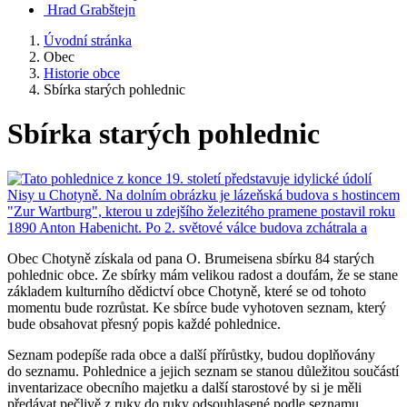
Hrad Grabštejn
Úvodní stránka
Obec
Historie obce
Sbírka starých pohlednic
Sbírka starých pohlednic
Obec Chotyně získala od pana O. Brumeisena sbírku 84 starých
pohlednic obce. Ze sbírky mám velikou radost a doufám, že se stane
základem kulturního dědictví obce Chotyně, které se od tohoto
momentu bude rozrůstat. Ke sbírce bude vyhotoven seznam, který
bude obsahovat přesný popis každé pohlednice.
Seznam podepíše rada obce a další přírůstky, budou doplňovány
do seznamu. Pohlednice a jejich seznam se stanou důležitou součástí
inventarizace obecního majetku a další starostové by si je měli
předávat pečlivě z ruky do ruky odsouhlasené podle seznamu.