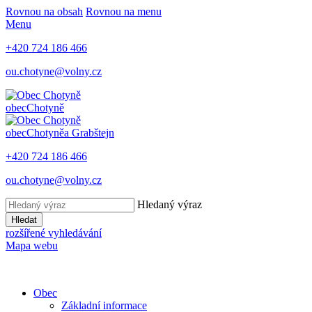
Rovnou na obsah
Rovnou na menu
Menu
+420 724 186 466
ou.chotyne@volny.cz
obec
Chotyně
obec
Chotyně
a Grabštejn
+420 724 186 466
ou.chotyne@volny.cz
Hledaný výraz
Hledat
rozšířené vyhledávání
Mapa webu
Obec
Základní informace