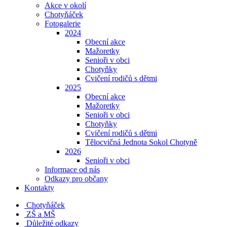
Akce v okolí
Chotyňáček
Fotogalerie
2024
Obecní akce
Mažoretky
Senioři v obci
Chotyňky
Cvičení rodičů s dětmi
2025
Obecní akce
Mažoretky
Senioři v obci
Chotyňky
Cvičení rodičů s dětmi
Tělocvičná Jednota Sokol Chotyně
2026
Senioři v obci
Informace od nás
Odkazy pro občany
Kontakty
Chotyňáček
ZŠ a MŠ
Důležité odkazy