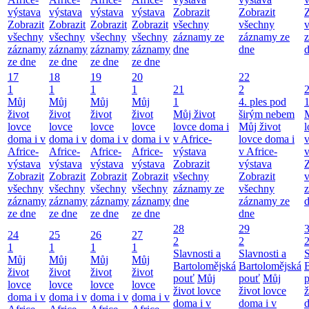
výstava
výstava
výstava
výstava
Zobrazit
Zobrazit
Z
Zobrazit
Zobrazit
Zobrazit
Zobrazit
všechny
všechny
všechny
všechny
všechny
všechny
záznamy ze
záznamy ze
záznamy
záznamy
záznamy
záznamy
dne
dne
ze dne
ze dne
ze dne
ze dne
17
18
19
20
22
1
1
1
1
21
2
Můj
Můj
Můj
Můj
1
4. ples pod
život
život
život
život
Můj život
širým nebem
M
lovce
lovce
lovce
lovce
lovce doma i
Můj život
l
doma i v
doma i v
doma i v
doma i v
v Africe-
lovce doma i
v
Africe-
Africe-
Africe-
Africe-
výstava
v Africe-
v
výstava
výstava
výstava
výstava
Zobrazit
výstava
Z
Zobrazit
Zobrazit
Zobrazit
Zobrazit
všechny
Zobrazit
všechny
všechny
všechny
všechny
záznamy ze
všechny
záznamy
záznamy
záznamy
záznamy
dne
záznamy ze
ze dne
ze dne
ze dne
ze dne
dne
28
29
24
25
26
27
2
2
1
1
1
1
Slavnosti a
Slavnosti a
S
Můj
Můj
Můj
Můj
Bartolomějská
Bartolomějská
B
život
život
život
život
pouť
Můj
pouť
Můj
lovce
lovce
lovce
lovce
život lovce
život lovce
ž
doma i v
doma i v
doma i v
doma i v
doma i v
doma i v
d