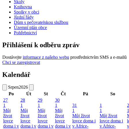
Školy
Knihovna
Spolky v obci
Jízdní řády
Dům s pečovatelskou službou
Územní plán obce
Pohřebnictví
Přihlášení k odběru zpráv
Dostávejte
informace z našeho webu
prostřednictvím SMS a e-mailů
Chci se zaregistrovat
Kalendář
Srpen
2026
Po
Út
St
Čt
Pá
So
27
28
29
30
1
1
1
1
31
1
Můj
Můj
Můj
Můj
1
1
život
život
život
život
Můj život
Můj život
M
lovce
lovce
lovce
lovce
lovce doma i
lovce doma i
l
doma i v
doma i v
doma i v
doma i v
v Africe-
v Africe-
v