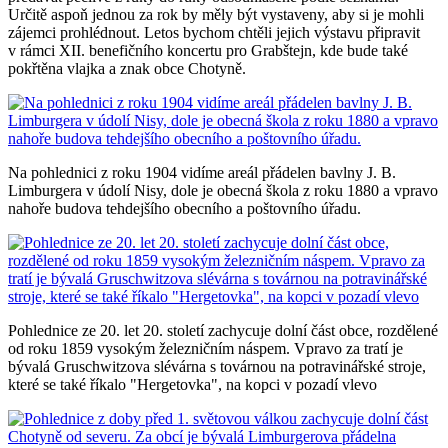
Určitě aspoň jednou za rok by měly být vystaveny, aby si je mohli
zájemci prohlédnout. Letos bychom chtěli jejich výstavu připravit
v rámci XII. benefičního koncertu pro Grabštejn, kde bude také
pokřtěna vlajka a znak obce Chotyně.
Na pohlednici z roku 1904 vidíme areál přádelen bavlny J. B.
Limburgera v údolí Nisy, dole je obecná škola z roku 1880 a vpravo
nahoře budova tehdejšího obecního a poštovního úřadu.
Pohlednice ze 20. let 20. století zachycuje dolní část obce, rozdělené
od roku 1859 vysokým železničním náspem. Vpravo za tratí je
bývalá Gruschwitzova slévárna s továrnou na potravinářské stroje,
které se také říkalo "Hergetovka", na kopci v pozadí vlevo