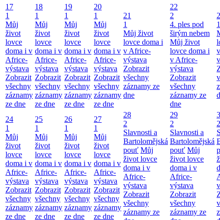
17
18
19
20
22
1
1
1
1
21
2
Můj
Můj
Můj
Můj
1
4. ples pod
život
život
život
život
Můj život
širým nebem
M
lovce
lovce
lovce
lovce
lovce doma i
Můj život
l
doma i v
doma i v
doma i v
doma i v
v Africe-
lovce doma i
v
Africe-
Africe-
Africe-
Africe-
výstava
v Africe-
v
výstava
výstava
výstava
výstava
Zobrazit
výstava
Z
Zobrazit
Zobrazit
Zobrazit
Zobrazit
všechny
Zobrazit
všechny
všechny
všechny
všechny
záznamy ze
všechny
záznamy
záznamy
záznamy
záznamy
dne
záznamy ze
ze dne
ze dne
ze dne
ze dne
dne
28
29
24
25
26
27
2
2
1
1
1
1
Slavnosti a
Slavnosti a
S
Můj
Můj
Můj
Můj
Bartolomějská
Bartolomějská
B
život
život
život
život
pouť
Můj
pouť
Můj
lovce
lovce
lovce
lovce
život lovce
život lovce
ž
doma i v
doma i v
doma i v
doma i v
doma i v
doma i v
d
Africe-
Africe-
Africe-
Africe-
Africe-
Africe-
A
výstava
výstava
výstava
výstava
výstava
výstava
v
Zobrazit
Zobrazit
Zobrazit
Zobrazit
Zobrazit
Zobrazit
Z
všechny
všechny
všechny
všechny
všechny
všechny
záznamy
záznamy
záznamy
záznamy
záznamy ze
záznamy ze
ze dne
ze dne
ze dne
ze dne