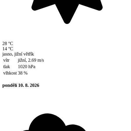
28 °C
14 °C
jasno, jižní větřík
vítr
jižní,
2.69 m/s
tlak
1020 hPa
vlhkost
38 %
pondělí 10. 8. 2026