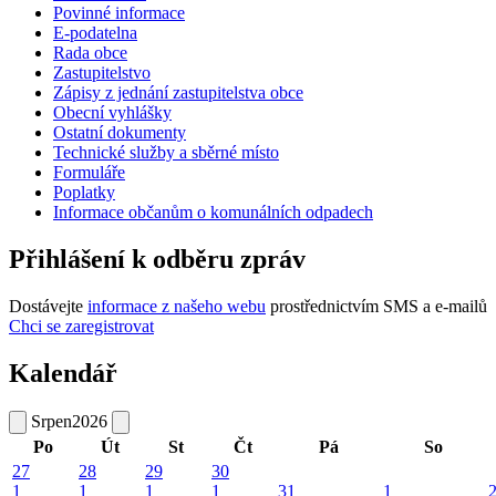
Povinné informace
E-podatelna
Rada obce
Zastupitelstvo
Zápisy z jednání zastupitelstva obce
Obecní vyhlášky
Ostatní dokumenty
Technické služby a sběrné místo
Formuláře
Poplatky
Informace občanům o komunálních odpadech
Přihlášení k odběru zpráv
Dostávejte
informace z našeho webu
prostřednictvím SMS a e-mailů
Chci se zaregistrovat
Kalendář
Srpen
2026
Po
Út
St
Čt
Pá
So
27
28
29
30
1
1
1
1
31
1