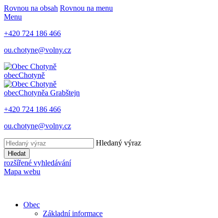
Rovnou na obsah
Rovnou na menu
Menu
+420 724 186 466
ou.chotyne@volny.cz
obec
Chotyně
obec
Chotyně
a Grabštejn
+420 724 186 466
ou.chotyne@volny.cz
Hledaný výraz
Hledat
rozšířené vyhledávání
Mapa webu
Obec
Základní informace