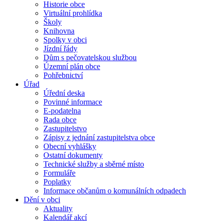
Historie obce
Virtuální prohlídka
Školy
Knihovna
Spolky v obci
Jízdní řády
Dům s pečovatelskou službou
Územní plán obce
Pohřebnictví
Úřad
Úřední deska
Povinné informace
E-podatelna
Rada obce
Zastupitelstvo
Zápisy z jednání zastupitelstva obce
Obecní vyhlášky
Ostatní dokumenty
Technické služby a sběrné místo
Formuláře
Poplatky
Informace občanům o komunálních odpadech
Dění v obci
Aktuality
Kalendář akcí