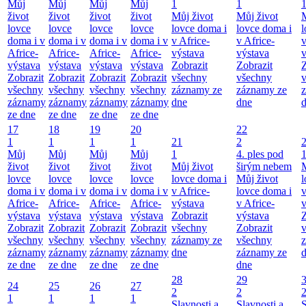
Můj
Můj
Můj
Můj
1
1
život
život
život
život
Můj život
Můj život
M
lovce
lovce
lovce
lovce
lovce doma i
lovce doma i
l
doma i v
doma i v
doma i v
doma i v
v Africe-
v Africe-
v
Africe-
Africe-
Africe-
Africe-
výstava
výstava
v
výstava
výstava
výstava
výstava
Zobrazit
Zobrazit
Z
Zobrazit
Zobrazit
Zobrazit
Zobrazit
všechny
všechny
všechny
všechny
všechny
všechny
záznamy ze
záznamy ze
záznamy
záznamy
záznamy
záznamy
dne
dne
ze dne
ze dne
ze dne
ze dne
17
18
19
20
22
1
1
1
1
21
2
Můj
Můj
Můj
Můj
1
4. ples pod
život
život
život
život
Můj život
širým nebem
M
lovce
lovce
lovce
lovce
lovce doma i
Můj život
l
doma i v
doma i v
doma i v
doma i v
v Africe-
lovce doma i
v
Africe-
Africe-
Africe-
Africe-
výstava
v Africe-
v
výstava
výstava
výstava
výstava
Zobrazit
výstava
Z
Zobrazit
Zobrazit
Zobrazit
Zobrazit
všechny
Zobrazit
všechny
všechny
všechny
všechny
záznamy ze
všechny
záznamy
záznamy
záznamy
záznamy
dne
záznamy ze
ze dne
ze dne
ze dne
ze dne
dne
28
29
24
25
26
27
2
2
1
1
1
1
Slavnosti a
Slavnosti a
S