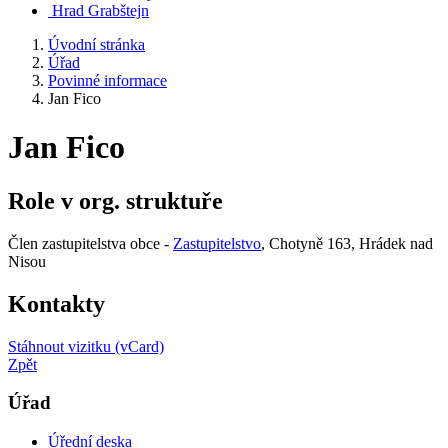
Hrad Grabštejn
Úvodní stránka
Úřad
Povinné informace
Jan Fico
Jan Fico
Role v org. struktuře
Člen zastupitelstva obce -
Zastupitelstvo
, Chotyně 163, Hrádek nad
Nisou
Kontakty
Stáhnout vizitku (vCard)
Zpět
Úřad
Úřední deska