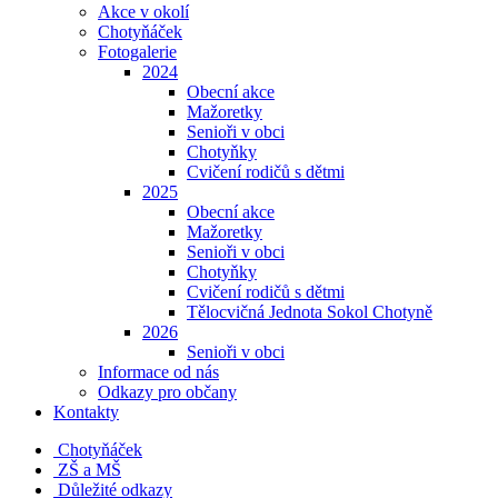
Akce v okolí
Chotyňáček
Fotogalerie
2024
Obecní akce
Mažoretky
Senioři v obci
Chotyňky
Cvičení rodičů s dětmi
2025
Obecní akce
Mažoretky
Senioři v obci
Chotyňky
Cvičení rodičů s dětmi
Tělocvičná Jednota Sokol Chotyně
2026
Senioři v obci
Informace od nás
Odkazy pro občany
Kontakty
Chotyňáček
ZŠ a MŠ
Důležité odkazy